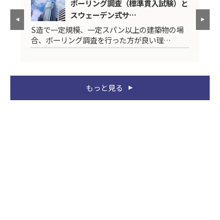
「御
ボーリング調査（標準貫入試験）と
スウェーデン式サ…
■
S造で一定規模、一定スパン以上の建築物の場
に
合、ボーリング調査を行った方が良い理…
もっと見る