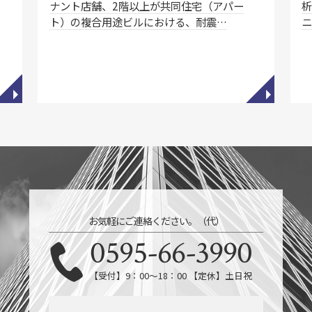
ナント店舗、2階以上が共同住宅（アパー
析
ト）の複合用途ビルにおける、耐震…
◥
◥
お気軽にご連絡ください。（代）
0595-66-3990
【受付】9：00～18：00 【定休】土日祝