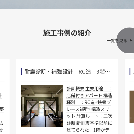
施工事例の紹介
一覧を見る
耐震診断・補強設計 RC造 3階…
務
計画概要 主要用途 ：
計
店舗付きアパート 構造
種別 ：RC造+鉄骨ブ
築
レース補強+構造スリ
ット 計算ルート：二次
ーカ
診断 新耐震基準以前に
会
建てられた、1階がテ