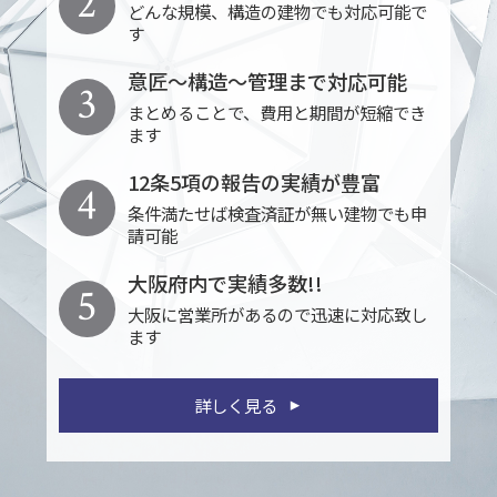
2
どんな規模、構造の建物でも対応可能で
す
意匠～構造～管理まで対応可能
3
まとめることで、費用と期間が短縮でき
ます
12条5項の報告の実績が豊富
4
条件満たせば検査済証が無い建物でも申
請可能
大阪府内で実績多数!!
5
大阪に営業所があるので迅速に対応致し
ます
詳しく見る